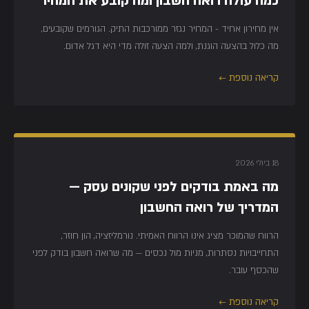
כמה עולה רואה חשבון ומה קובע את המחיר
אין מחירון אחיד - המחיר נגזר ממורכבות התיק. הגורמים שקובעים,
מה כלול בהצעה הוגנת, ולמה הצעה זולה מדי היא דגל אדום.
קריאה נוספת ←
18 ביולי 2026
מה באמת בודקים לפני שקונים עסק —
המדריך של רואה החשבון
הרווח שהמוכר מציג אינו הרווח האמיתי. נורמליזציה, הון חוזר,
התחייבויות נסתרות, מניות מול נכסים — מה שרואה חשבון בודק לפני
שהכסף עובר.
קריאה נוספת ←