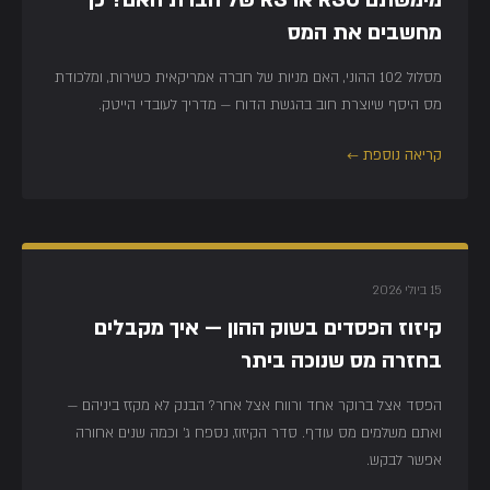
מחשבים את המס
מסלול 102 ההוני, האם מניות של חברה אמריקאית כשירות, ומלכודת
מס היסף שיוצרת חוב בהגשת הדוח — מדריך לעובדי הייטק.
קריאה נוספת ←
15 ביולי 2026
קיזוז הפסדים בשוק ההון — איך מקבלים
בחזרה מס שנוכה ביתר
הפסד אצל ברוקר אחד ורווח אצל אחר? הבנק לא מקזז ביניהם —
ואתם משלמים מס עודף. סדר הקיזוז, נספח ג' וכמה שנים אחורה
אפשר לבקש.