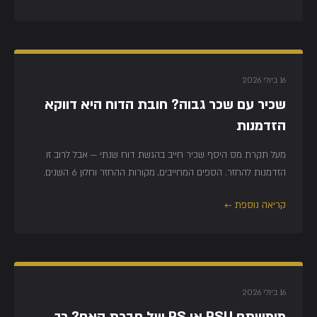
16 ביולי 2026
שכיר עם שכר גבוה? חובת הדוח היא דווקא
הזדמנות
מעל תקרת מס היסף שכיר חייב בהגשת דוח שנתי — אבל לרוב זו
הזדמנות להחזר. הספים המחייבים, מקורות ההחזר וחלון 6 השנים.
קריאה נוספת ←
16 ביולי 2026
מימשתם RSU או RS של חברת האם? כך